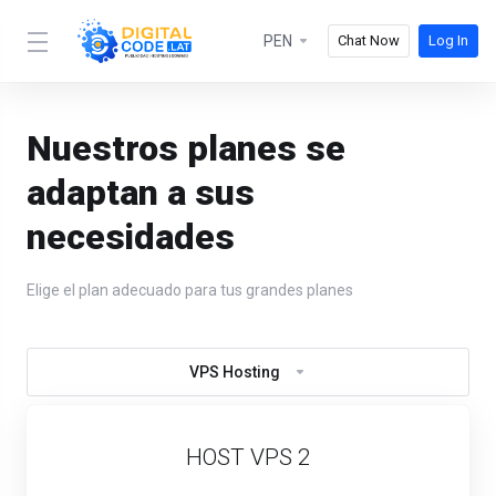
PEN
Chat Now
Log In
Nuestros planes se
adaptan a sus
necesidades
Elige el plan adecuado para tus grandes planes
VPS Hosting
HOST VPS 2