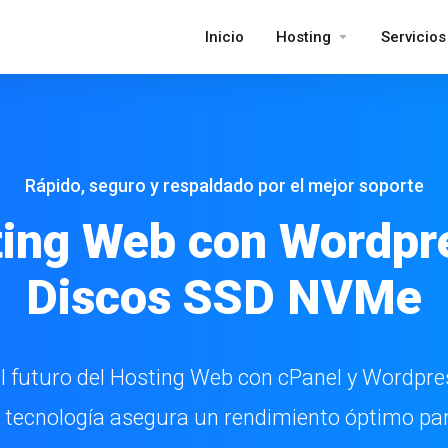
Inicio
Hosting
Servicios
Rápido, seguro y respaldado por el mejor soporte
ing Web con Wordpr
Discos SSD NVMe
l futuro del Hosting Web con cPanel y Wordpre
 tecnología asegura un rendimiento óptimo par